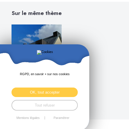
Sur le même thème
RGPD, en savoir + sur nos cookies
Suite de chantier :
rénovation/isolation -
Plédran
OK, tout accepter
En savoir +
Tout refuser
Mentions légales
Paramétrer